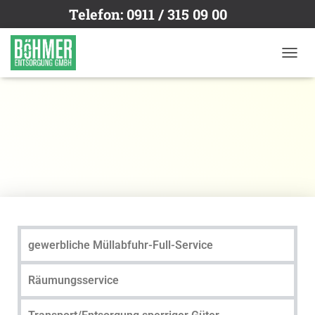
Telefon: 0911 / 315 09 00
N
A
V
I
G
A
T
I
O
N
U
M
S
C
gewerbliche Müllabfuhr-Full-Service
H
A
L
Räumungsservice
T
E