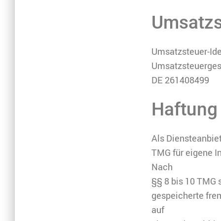
Umsatzs
Umsatzsteuer-Id
Umsatzsteuerges
DE 261408499
Haftung 
Als Diensteanbie
TMG für eigene I
Nach
§§ 8 bis 10 TMG s
gespeicherte fre
auf