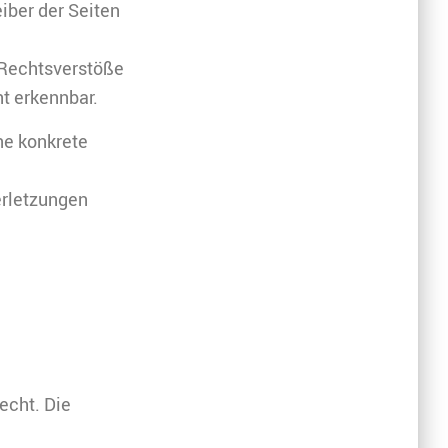
eiber der Seiten
 Rechtsverstöße
t erkennbar.
ne konkrete
erletzungen
echt. Die