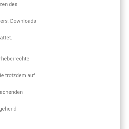
nzen des
llers. Downloads
attet.
Urheberrechte
ie trotzdem auf
prechenden
mgehend