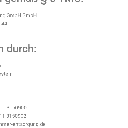
ung GmbH GmbH
. 44
n durch:
n
kstein
 911 3150900
 911 3150902
ehmer-entsorgung.de