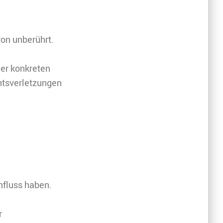
on unberührt.
ner konkreten
htsverletzungen
influss haben.
r